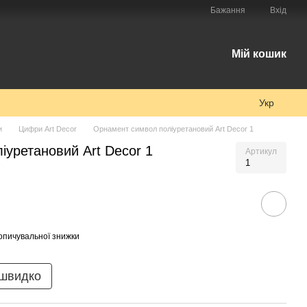
Бажання
Вхід
Мій кошик
Укр
и
Цифри Art Decor
Орнамент символ поліуретановий Art Decor 1
уретановий Art Decor 1
Артикул
1
опичувальної знижки
 швидко