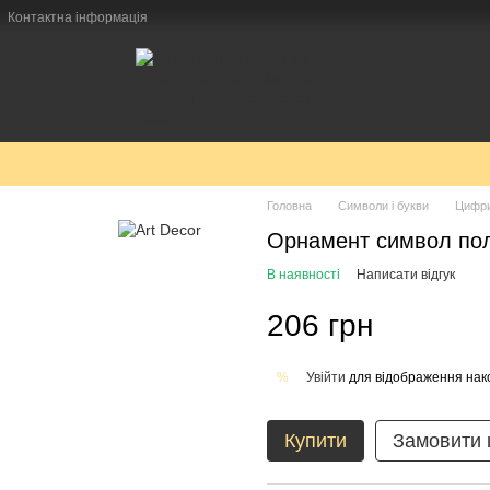
Контактна інформація
Головна
Символи і букви
Цифр
Орнамент символ полі
В наявності
Написати відгук
206 грн
Увійти
для відображення нак
%
Купити
Замовити