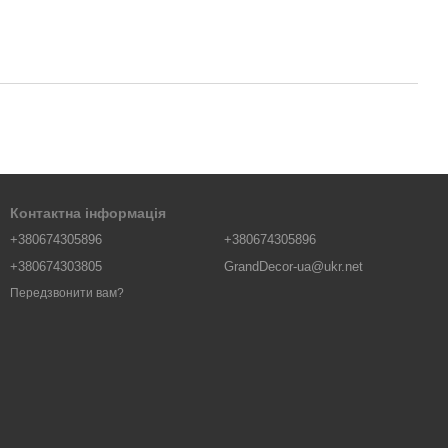
Контактна інформація
+380674305896
+380674305896
+380674303805
GrandDecor-ua@ukr.net
Передзвонити вам?