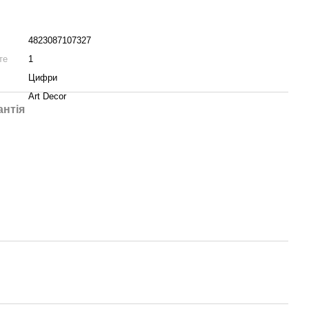
4823087107327
те
1
Цифри
Art Decor
антія