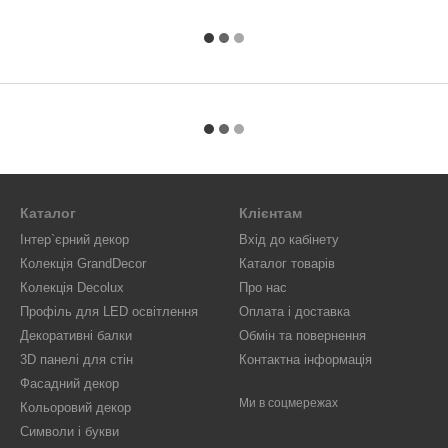
Каталог
Клієнтам
Інтер`єрний декор
Вхід до кабінету
Колекція GrandDecor
Каталог товарів
Колекція Decolux
Про нас
Профіль для LED освітлення
Оплата і доставка
Декоративні балки
Обмін та повернення
3D панелі для стін
Контактна інформація
Фасадний декор
Ми в соцмережах
Кольоровий декор
Символи і букви