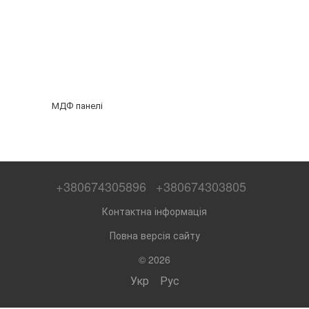
МДФ панелі
+380674305896
+380674303805
Контактна інформація
Повна версія сайту
© 2026
Укр
Рус