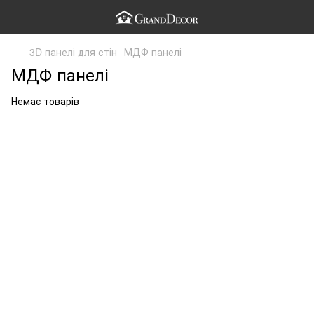
3D панелі для стін
МДФ панелі
МДФ панелі
Немає товарів