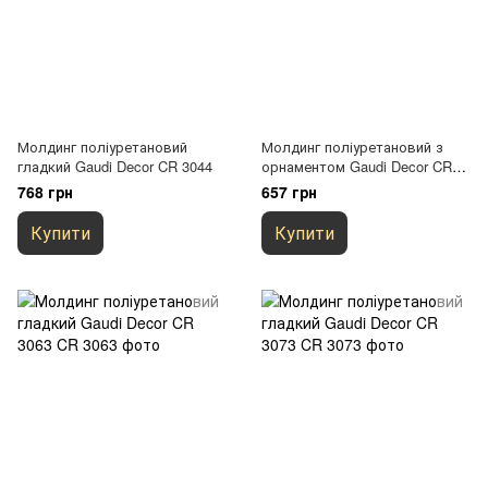
Молдинг поліуретановий
Молдинг поліуретановий з
гладкий Gaudi Decor CR 3044
орнаментом Gaudi Decor CR
3051
768 грн
657 грн
Купити
Купити