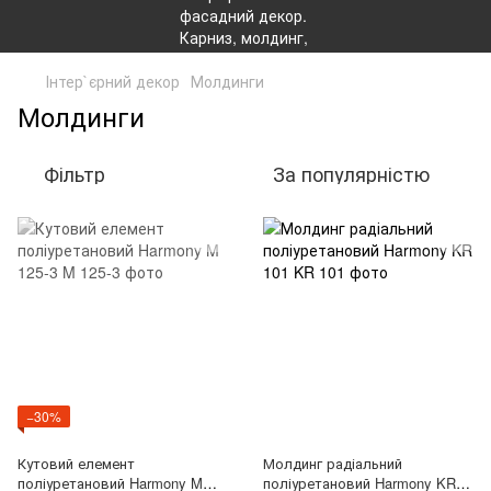
Інтер`єрний декор
Молдинги
Молдинги
Фільтр
За популярністю
−30%
Кутовий елемент
Молдинг радіальний
поліуретановий Harmony M
поліуретановий Harmony KR