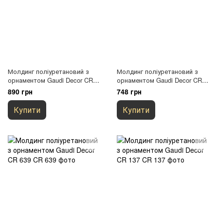
Молдинг поліуретановий з
Молдинг поліуретановий з
орнаментом Gaudi Decor CR
орнаментом Gaudi Decor CR
608
632
890 грн
748 грн
Купити
Купити