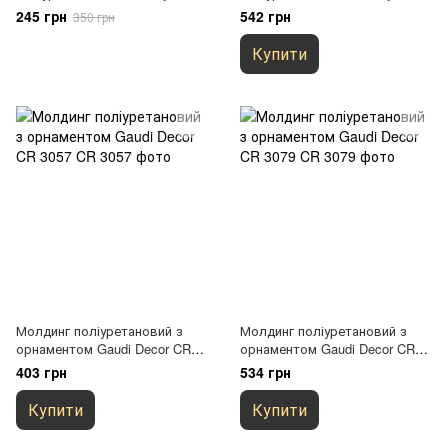
125-3
101
245 грн
542 грн
350 грн
Купити
Молдинг поліуретановий з
Молдинг поліуретановий з
орнаментом Gaudi Decor CR
орнаментом Gaudi Decor CR
3057
3079
403 грн
534 грн
Купити
Купити