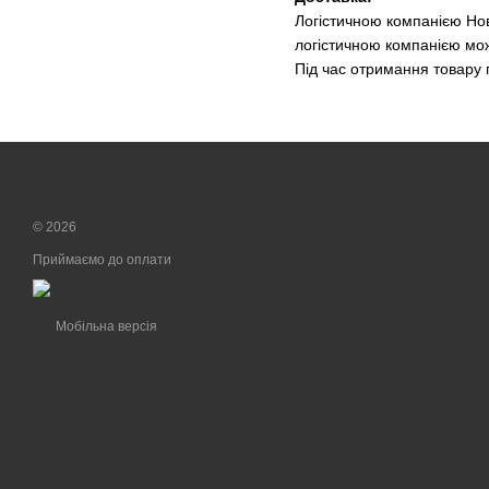
Логістичною компанією Нов
логістичною компанією мож
Під час отримання товару 
© 2026
Приймаємо до оплати
Мобільна версія