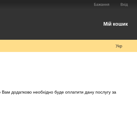
Бажання
Вхід
Мій кошик
Укр
що Вам додатково необхідно буде оплатити дану послугу за