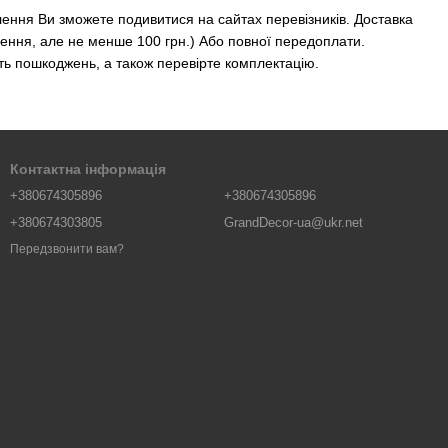
ення Ви зможете подивитися на сайтах перевізників. Доставка
влення, але не менше 100 грн.) Або повної передоплати.
сть пошкоджень, а також перевірте комплектацію.
Контактна інформація
+380674305896
+380674305896
+380674303805
GrandDecor-ua@ukr.net
Передзвонити вам?