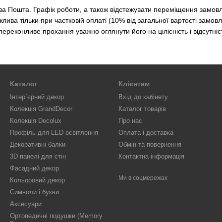
а Пошта. Графік роботи, а також відстежувати переміщення замовл
лива тільки при частковій оплаті (10% від загальної вартості замо
переконливе прохання уважно оглянути його на цілісність і відсутні
Каталог
Клієнтам
Інтер`єрний декор
Вхід до кабінету
Колекція GrandDecor
Каталог товарів
Колекція Decolux
Про нас
Профіль для LED освітлення
Оплата і доставка
Декоративні балки
Обмін та повернення
3D панелі для стін
Контактна інформація
Фасадний декор
Ми в соцмережах
Кольоровий декор
Символи і букви
Аксесуари
Ортопедичні подушки (Memory