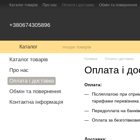
Перейти до основного контенту
Каталог товарів
Про нас
Оплата і доставка
Обмін та повернення
+380674305896
Каталог
Каталог товарів
Головна
Оплата і доставка
Оплата і до
Про нас
Оплата і доставка
Оплата:
Обмін та повернення
Післяплатою при отрима
тарифами перевізника.
Контактна інформація
Передоплата на банків
Оплата за безготівков
Доставка: