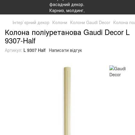
Інтер`єрний декор
Колони
Колони Gaudi Decor
Колона пол
Колона поліуретанова Gaudi Decor L
9307-Half
Артикул:
L 9307 Half
Написати відгук