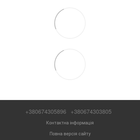
+380674305896
+380674303805
Контактна інформація
Повна версія сайту