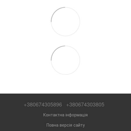
+380674305896
+380674303805
Контактна інформація
Повна версія сайту