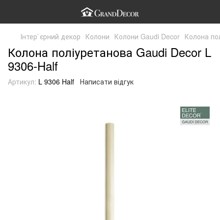
Інтер`єрний декор
Колони
Колони Gaudi Decor
Колона пол
Колона поліуретанова Gaudi Decor L
9306-Half
Артикул:
L 9306 Half
Написати відгук