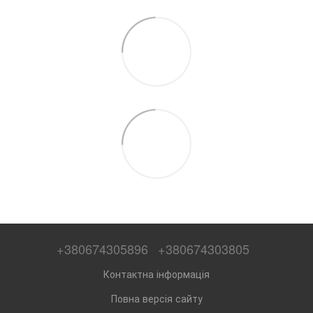
+380674305896
+380674303805
Контактна інформація
Повна версія сайту