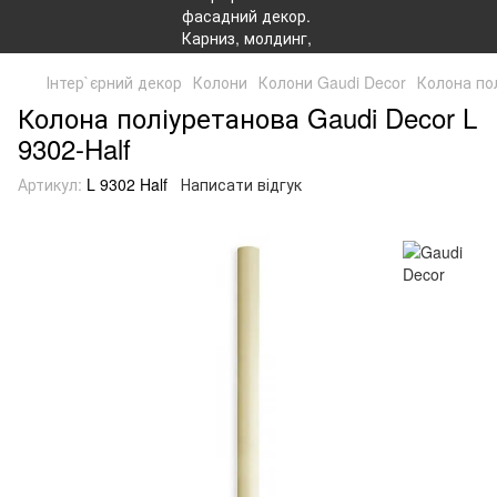
Інтер`єрний декор
Колони
Колони Gaudi Decor
Колона пол
Колона поліуретанова Gaudi Decor L
9302-Half
Артикул:
L 9302 Half
Написати відгук