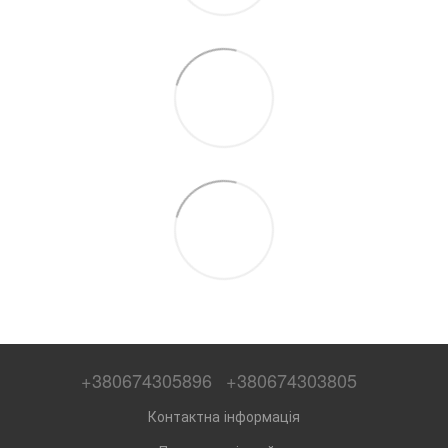
+380674305896
+380674303805
Контактна інформація