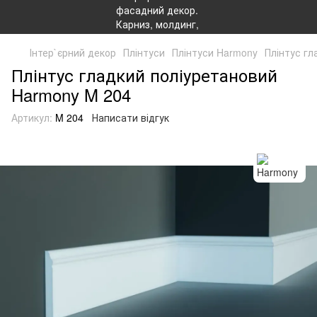
Інтер`єрний декор
Плінтуси
Плінтуси Harmony
Плінтус гл
Плінтус гладкий поліуретановий
Harmony M 204
Артикул:
M 204
Написати відгук