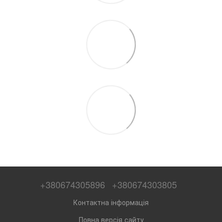
+380674305896
+380674303805
Контактна інформація
Повна версія сайту