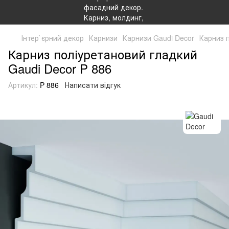
Інтер`єрний декор
Карнизи
Карнизи Gaudi Decor
Карниз 
Карниз поліуретановий гладкий
Gaudi Decor P 886
Артикул:
P 886
Написати відгук