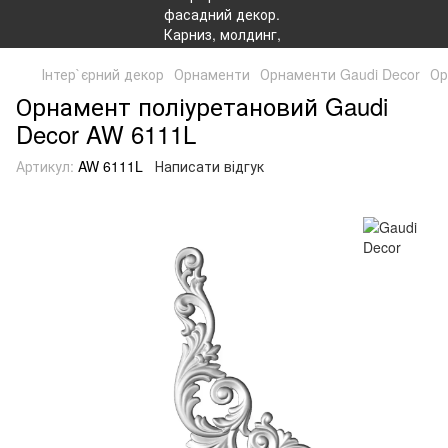
Інтер`єрний декор
Орнаменти
Орнаменти Gaudi Decor
Ор
Орнамент поліуретановий Gaudi
Decor AW 6111L
Артикул:
AW 6111L
Написати відгук