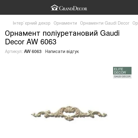
Інтер`єрний декор
Орнаменти
Орнаменти Gaudi Decor
Ор
Орнамент поліуретановий Gaudi
Decor AW 6063
Артикул:
AW 6063
Написати відгук