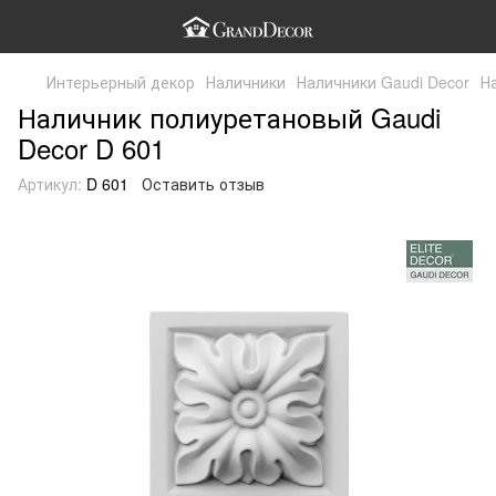
Интерьерный декор
Наличники
Наличники Gaudi Decor
Н
Наличник полиуретановый Gaudi
Decor D 601
Артикул:
D 601
Оставить отзыв