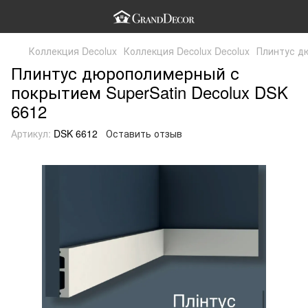
Коллекция Decolux
Коллекция Decolux Decolux
Плинтус д
Плинтус дюрополимерный с
покрытием SuperSatin Decolux DSK
6612
Артикул:
DSK 6612
Оставить отзыв