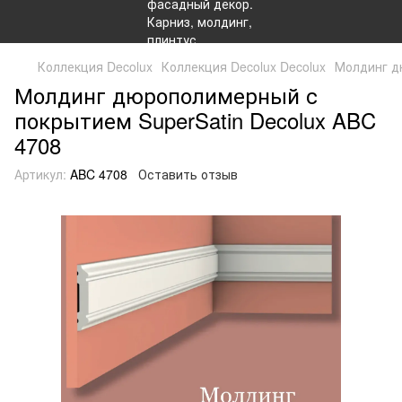
Коллекция Decolux
Коллекция Decolux Decolux
Молдинг д
Молдинг дюрополимерный с
покрытием SuperSatin Decolux ABC
4708
Артикул:
ABC 4708
Оставить отзыв