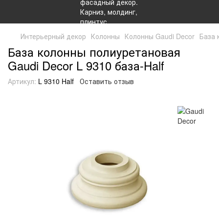
Интерьерный декор
Колонны
Колонны Gaudi Decor
База 
База колонны полиуретановая
Gaudi Decor L 9310 база-Half
Артикул:
L 9310 Half
Оставить отзыв