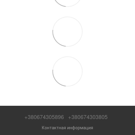
+380674305896
+380674303805
Контактная информация