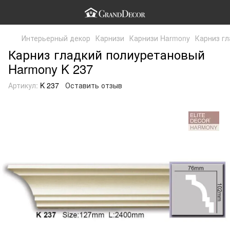
Интерьерный декор
Карнизи
Карнизи Harmony
Карниз г
Карниз гладкий полиуретановый
Harmony K 237
Артикул:
K 237
Оставить отзыв