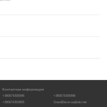
Контактная информация
+380674305896
+380674305896
+380674303805
GrandDecor-ua@ukr.net