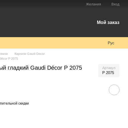
Желания
Вход
Мой заказ
Рус
рнизи
Карнизи Gaudi Decor
Décor P 2075
ый гладкий Gaudi Décor P 2075
Артикул
P 2075
пительной скидки