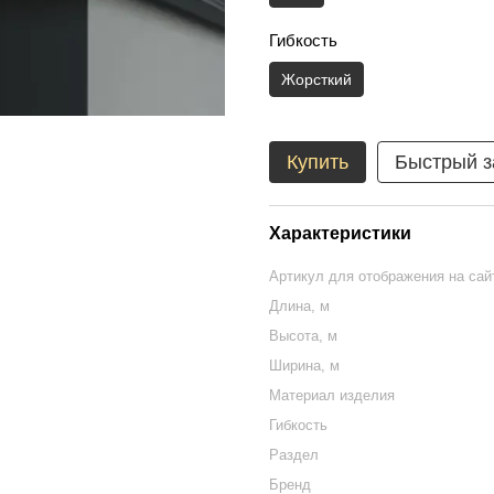
Гибкость
Жорсткий
Купить
Быстрый з
Характеристики
Артикул для отображения на сай
Длина, м
Высота, м
Ширина, м
Материал изделия
Гибкость
Раздел
Бренд