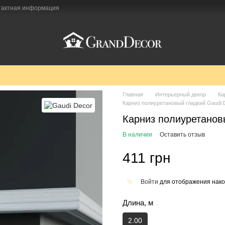
тактная информация
Главная
Интерьерный декор
Ка
Карниз полиуретановый гладкий Gaudi 
Карниз полиуретанов
В наличии
Оставить отзыв
411 грн
Войти
для отображения нако
%
Длина, м
2.00